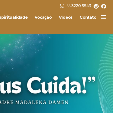
3220 5543
55
piritualidade
Vocação
Vídeos
Contato