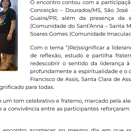
O encontro contou com a participaç
Conceição – Dourados/MS, São José 
Guaíra/PR, além da presença da a
(Comunidade do Sant’Anna – Santa Mari
Soares Gomes (Comunidade Imaculado 
Com o tema “(Re)ssignificar a lideran
de reflexão, estudo e partilha frate
redescobrir o sentido da liderança 
profundamente a espiritualidade e o 
Francisco de Assis, Santa Clara de 
gnificado para todas.
e um tom celebrativo e fraterno, marcado pela ale
e a convivência entre as participantes reforçara
e o encontro acontecer no mesmo dia em que 