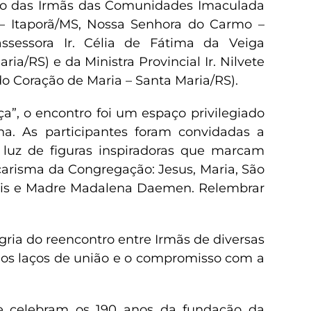
ão das Irmãs das Comunidades Imaculada
– Itaporã/MS, Nossa Senhora do Carmo –
ssessora Ir. Célia de Fátima da Veiga
a/RS) e da Ministra Provincial Ir. Nilvete
Coração de Maria – Santa Maria/RS).
ça”, o encontro foi um espaço privilegiado
rna. As participantes foram convidadas a
à luz de figuras inspiradoras que marcam
carisma da Congregação: Jesus, Maria, São
Assis e Madre Madalena Daemen. Relembrar
gria do reencontro entre Irmãs de diversas
m os laços de união e o compromisso com a
se celebram os 190 anos da fundação da