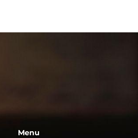
Ele
"Sirvamos junt
!"
ao bom Deus!
Menu