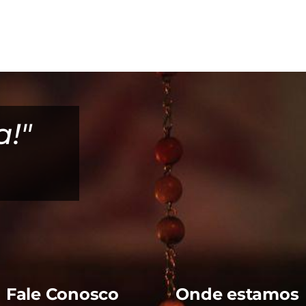
a!"
"Deus é bom! 
é muito bom
Fale Conosco
Onde estamos