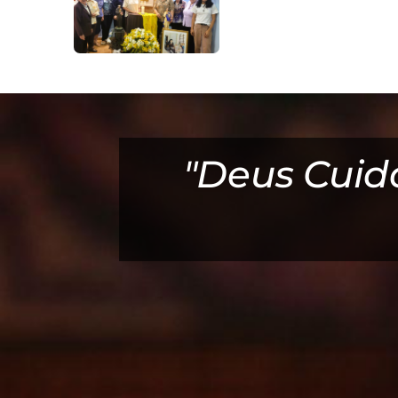
untas
"Deus Cuid
us!"