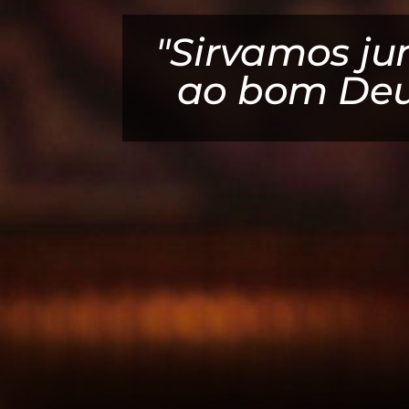
! Ele
"Sirvamos ju
om!"
ao bom Deu