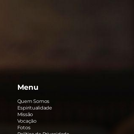
!"
"Deus é bom! E
é muito bom!
Menu
Quem Somos
Espiritualidade
Missão
Vocação
Fotos