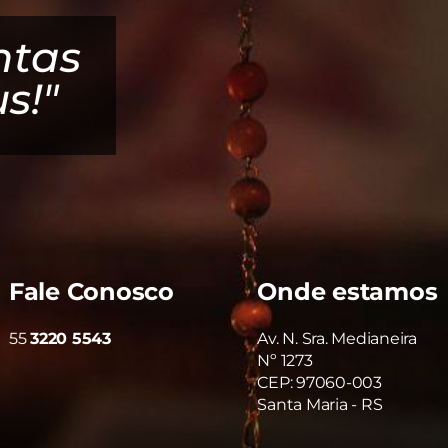
ntas
"Deus Cuida
s!"
Fale Conosco
Onde estamos
55
3220 5543
Av. N. Sra. Medianeira
Nº 1273
CEP: 97060-003
Santa Maria - RS