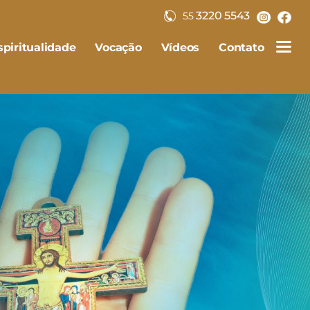
3220 5543
55
piritualidade
Vocação
Vídeos
Contato