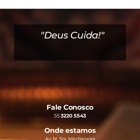
"Deus é bom! Ele é
"Deus Cuida!"
muito bom!"
Fale Conosco
55
3220 5543
Onde estamos
Av. N. Sra. Medianeira