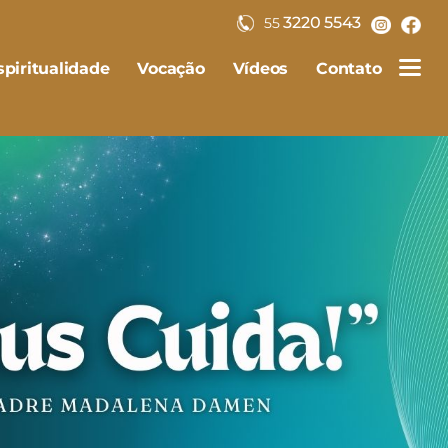
3220 5543
55
piritualidade
Vocação
Vídeos
Contato