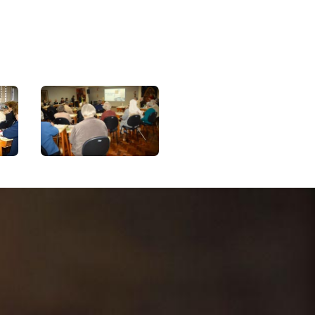
tas
"Deus Cuida!
!"