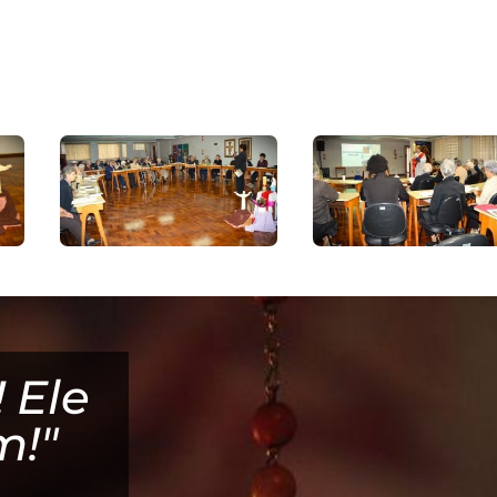
 Ele
"Sirvamos jun
m!"
ao bom Deus