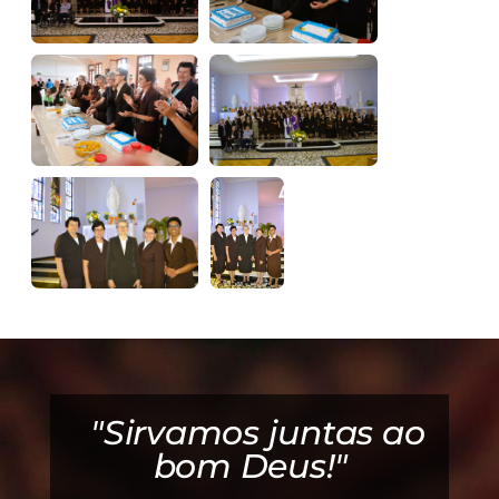
"Sirvamos juntas ao
"Deus é bom! Ele é
muito bom!"
bom Deus!"